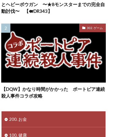
とヘビーボウガン 〜★8モンスターまでの完全自
動討伐〜 【🐖DR343】
302. ゲーム
【DQW】かなり時間がかかった ポートピア連続
殺人事件コラボ攻略
200. お金
100. 健康