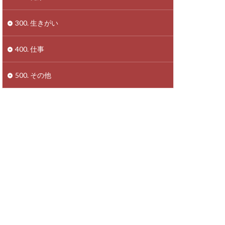
300. 生きがい
400. 仕事
500. その他