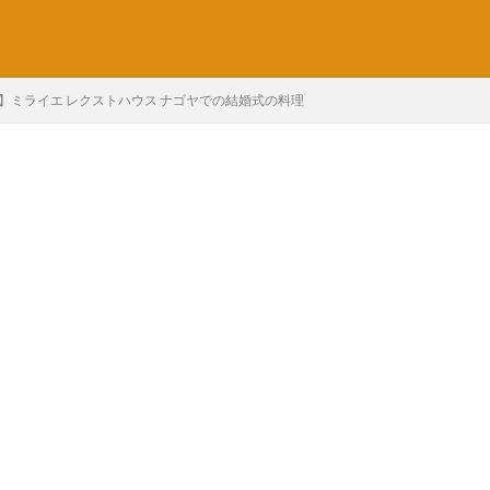
】ミライエ レクストハウス ナゴヤでの結婚式の料理