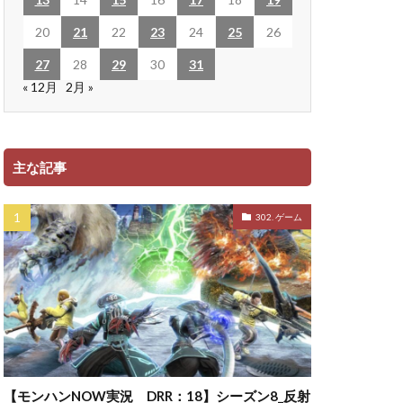
20
21
22
23
24
25
26
27
28
29
30
31
« 12月
2月 »
主な記事
302. ゲーム
【モンハンNOW実況 DRR：18】シーズン8_反射