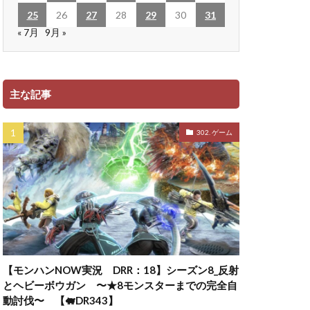
25
26
27
28
29
30
31
« 7月
9月 »
主な記事
302. ゲーム
【モンハンNOW実況 DRR：18】シーズン8_反射
とヘビーボウガン 〜★8モンスターまでの完全自
動討伐〜 【🐖DR343】