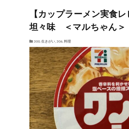
【カップラーメン実食
坦々味 ＜マルちゃん＞
300. 生きがい
,
306. 料理