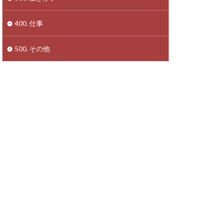
400. 仕事
500. その他