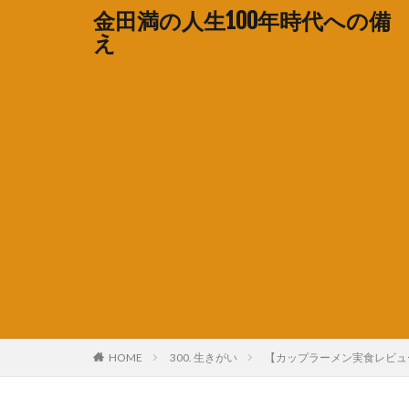
金田満の人生100年時代への備
え
HOME
300. 生きがい
【カップラーメン実食レビュ