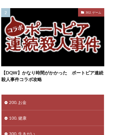
302. ゲーム
【DQW】かなり時間がかかった ポートピア連続
殺人事件コラボ攻略
200. お金
100. 健康
300. 生きがい