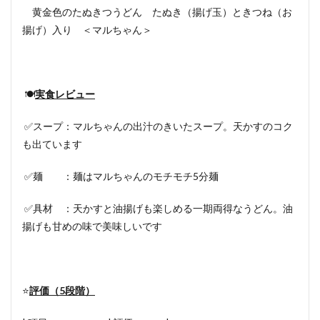
黄金色のたぬきつうどん たぬき（揚げ玉）ときつね（お
揚げ）入り ＜マルちゃん＞
🍽
実食レビュー
✅スープ：マルちゃんの出汁のきいたスープ。天かすのコク
も出ています
✅麺 ：麺はマルちゃんのモチモチ5分麺
✅具材 ：天かすと油揚げも楽しめる一期両得なうどん。油
揚げも甘めの味で美味しいです
⭐️
評価（5段階）