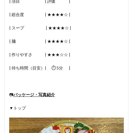
| 項目 | 評価 |
| 総合度 | ★★★★☆ |
| スープ | ★★★★☆ |
| 麺 | ★★★★☆ |
| 作りやすさ | ★★★☆☆ |
| 待ち時間（目安）| ⏱ 5分 |
📷
パッケージ・写真紹介
▼トップ