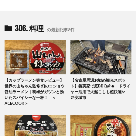
306. 料理
の最新記事8件
【カップラーメン実食レビュー】
【名古屋周辺お勧め観光スポッ
世界の山ちゃん監修 幻のコショウ
ト】義実家で庭BBQ🍖🔥 ドライ
醤油ラーメン｜胡椒がガツンと効
ヤー活用で火起こしも超快適✨
いたスパイシーな一杯！ ＜
＠安城市
ACECOOK＞