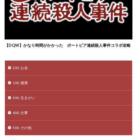
【DQW】かなり時間がかかった ポートピア連続殺人事件コラボ攻略
200. お金
100. 健康
300. 生きがい
400. 仕事
500. その他