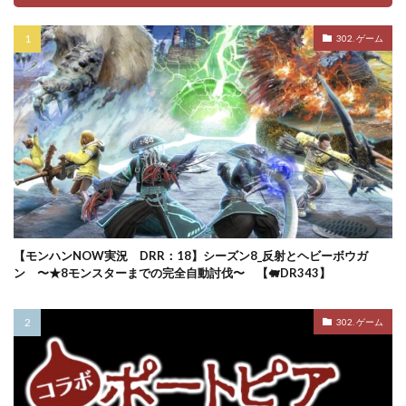
302. ゲーム
【モンハンNOW実況 DRR：18】シーズン8_反射とヘビーボウガ
ン 〜★8モンスターまでの完全自動討伐〜 【🐖DR343】
302. ゲーム