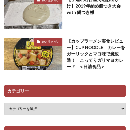
300. 生きがい
け】2019年納め餅つき大会
with 餅つき機
【カップラーメン実食レビュ
300. 生きがい
ー】CUP NOODLE カレーを
ガーリックとマヨ味で魔改
造！ こってりガリマヨカレ
ー!? ＜日清食品＞
カテゴリー