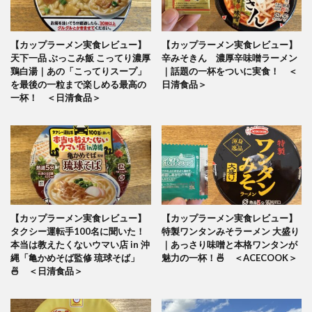
【カップラーメン実食レビュー】
【カップラーメン実食レビュー】
天下一品 ぶっこみ飯 こってり濃厚
辛みそきん 濃厚辛味噌ラーメン
鶏白湯｜あの「こってりスープ」
｜話題の一杯をついに実食！ ＜
を最後の一粒まで楽しめる最高の
日清食品＞
一杯！ ＜日清食品＞
【カップラーメン実食レビュー】
【カップラーメン実食レビュー】
タクシー運転手100名に聞いた！
特製ワンタンみそラーメン 大盛り
本当は教えたくないウマい店 in 沖
｜あっさり味噌と本格ワンタンが
縄「亀かめそば監修 琉球そば」
魅力の一杯！🍜 ＜ACECOOK＞
🍜 ＜日清食品＞