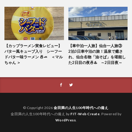
【カップラーメン実食レビュー】
【車中泊一人旅】仙台一人旅③
バター風キューブ入り シーフー
2泊3日車中泊の旅！温泉で癒さ
ドバター味ラーメン 🍜🧈 ＜マル
れ、仙台名物「油そば」を堪能し
ちゃん ＞
た2日目の夜🍜♨️ ～2日目夜～
© Copyright 2026
金田満の人生100年時代への備え
.
金田満の人生100年時代への備え by
FIT-Web Create
. Powered by
WordPress
.