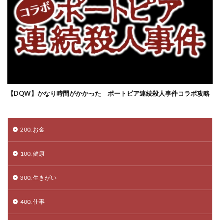
【DQW】かなり時間がかかった ポートピア連続殺人事件コラボ攻略
200. お金
100. 健康
300. 生きがい
400. 仕事