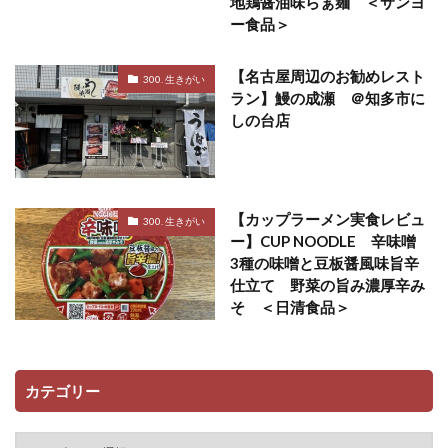
地鶏醤油味らぁ麺 ＜サンヨ
ー食品＞
【名古屋周辺のお勧めレスト
300. 生きがい
ラン】鰻の成瀬 ＠知多市に
しの台店
【カップラーメン実食レビュ
300. 生きがい
ー】CUP NOODLE 辛味噌
3種の味噌と豆板醤風味旨辛
仕立て 野菜の旨み濃厚辛み
そ ＜日清食品＞
カテゴリー