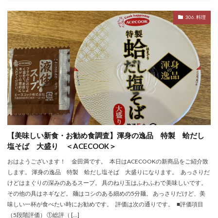
306. 料理
【美味しい新食・お勧め食調査】渾身の逸品 特製 蛤だし
塩そば 大盛り ＜ACECOOK＞
おはようございます！ 金田満です。 本日はACECOOKの新商品をご紹介致
します。 渾身の逸品 特製 蛤だし塩そば 大盛りになります。 あっさりだ
けどはまぐりの深みのあるスープ。 具のねり玉はふわふわで美味しいです。
その他の具はネギなど。 麺はコシのある細めの5分麺。 あっさりだけど、美
味しい一杯が食べたい時にお勧めです。 評価は次の通りです。 ■評価項目
（5段階評価） ①総評（ […]