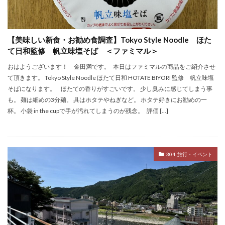
【美味しい新食・お勧め食調査】Tokyo Style Noodle ほた
て日和監修 帆立味塩そば ＜ファミマル＞
おはようございます！ 金田満です。 本日はファミマルの商品をご紹介させ
て頂きます。 Tokyo Style Noodle ほたて日和 HOTATE BIYORI 監修 帆立味塩
そばになります。 ほたての香りがすごいです。 少し臭みに感じてしまう事
も。 麺は細めの3分麺。 具はホタテやねぎなど。 ホタテ好きにお勧めの一
杯。 小袋 in the cupで手が汚れてしまうのが残念。 評価 […]
304. 旅行・イベント