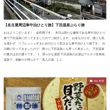
【名古屋周辺車中泊ひとり旅】下呂温泉ぶらり旅
おはようございます！ 金田満です。 本日は新たな趣味である車中泊ひとり
旅で下呂温泉に行ってきましたのでご紹介します。 お金もかけず、誰にも気
を遣わず、リフレッシュするためのひとり気ままな車中泊ひとり旅です。 白
川郷に行ってきましたので、帰りに下呂温泉にも寄って来ました。 下呂温泉
の魅力は次の通りです。 1．滑らかな湯質 下呂温泉のお湯はアルカリ性単純
温泉で、肌触りが滑らかで「美人の湯」 […]
306. 料理