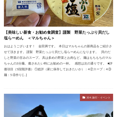
【美味しい新食・お勧め食調査】謹製 野菜たっぷり貝だし
塩らーめん ＜マルちゃん＞
おはようございます！ 金田満です。 本日はマルちゃんの新商品をご紹介さ
せて頂きます。 謹製 野菜たっぷり貝だし塩らーめんになります。 貝のだ
しと野菜の甘みのスープ。 具は多めの野菜とお肉など。 麺はもちもちのマル
ちゃんの3分麺。 癒されたい時にお勧めの一杯。 感想は次の通りです。 ■評
価項目（5段階評価） ①総評（家に保存しておきたいか）：4 ②スープ：4 ③
麺：5 ④作り […]
304. 旅行・イベント