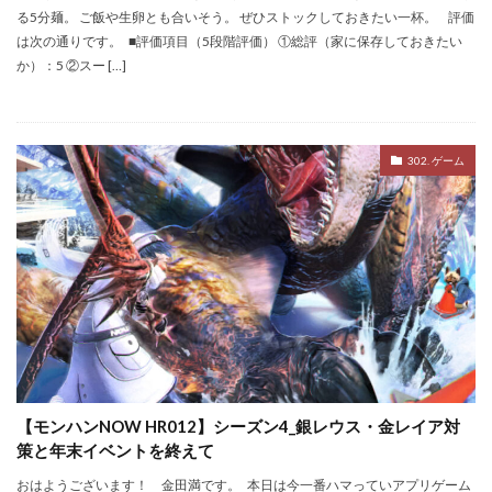
る5分麺。 ご飯や生卵とも合いそう。 ぜひストックしておきたい一杯。 評価
は次の通りです。 ■評価項目（5段階評価） ①総評（家に保存しておきたい
か）：5 ②スー […]
302. ゲーム
【モンハンNOW HR012】シーズン4_銀レウス・金レイア対
策と年末イベントを終えて
おはようございます！ 金田満です。 本日は今一番ハマっていアプリゲーム