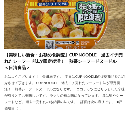
【美味しい新食・お勧め食調査】CUP NOODLE 過去イチ売
れたシーフード味が限定復活！ 熱帯シーフードヌードル
＜日清食品＞
おはようございます！ 金田満です。 本日はCUP NOODLEの復刻商品をご紹
介させて頂きます。 CUP NOODLE 過去イチ売れたシーフード味が限定復
活！ 熱帯シーフードヌードルになります。 ココナッツにピリッとした辛味
が有りとても美味しいです。 ラクサの様な味になっています。 具は卵やシー
フードなど。 過去一売れたのも納得の味です。 評価は次の通りです。 ■評
価項目（ […]