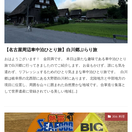
【名古屋周辺車中泊ひとり旅】白川郷ぶらり旅
おはようございます！ 金田満です。 本日は新たな趣味である車中泊ひとり
旅で白川郷に行ってきましたのでご紹介します。 お金もかけず、誰にも気を
遣わず、リフレッシュするためのひとり気ままな車中泊ひとり旅です。 白川
郷は岐阜県の北西部にある大野郡白川村にあります。 北陸地方と中部地方の
境目に位置し、周囲を山々に囲まれた自然豊かな地域です。 合掌造り集落と
して世界遺産に登録されている美しい地域 […]
306. 料理