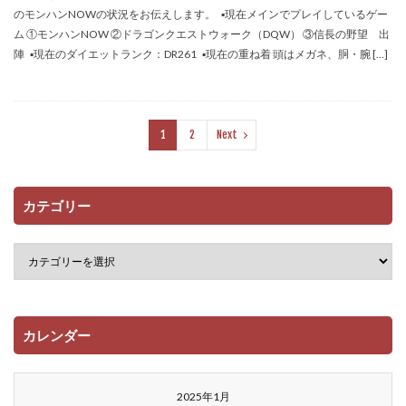
のモンハンNOWの状況をお伝えします。 ▪️現在メインでプレイしているゲー
ム ①モンハンNOW ②ドラゴンクエストウォーク（DQW） ③信長の野望 出
陣 ▪️現在のダイエットランク：DR261 ▪️現在の重ね着 頭はメガネ、胴・腕 […]
1
2
Next
カテゴリー
カレンダー
2025年1月