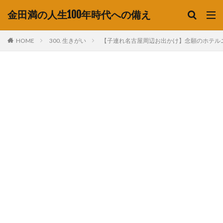
金田満の人生100年時代への備え
HOME
300. 生きがい
【子連れ名古屋周辺お出かけ】念願のホテルニュ