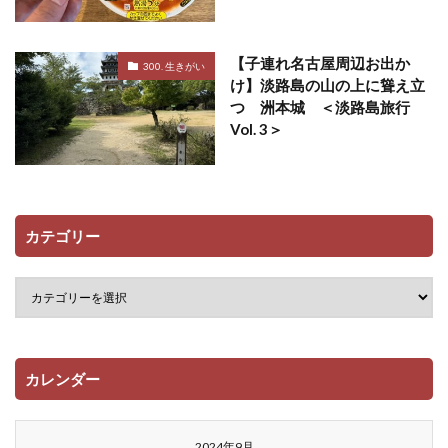
【子連れ名古屋周辺お出か
300. 生きがい
け】淡路島の山の上に聳え立
つ 洲本城 ＜淡路島旅行
Vol. 3＞
カテゴリー
カレンダー
2024年9月