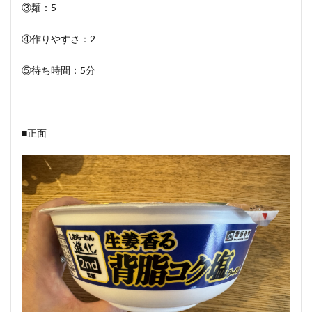
③麺：5
④作りやすさ：2
⑤待ち時間：5分
■正面