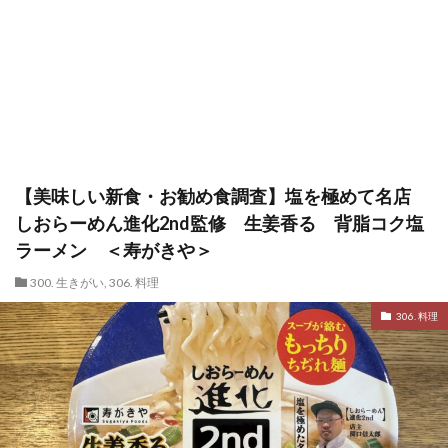
【美味しい新食・お勧め食調査】塩を極めて名店
しおらーめん進化2nd監修 生姜香る 背脂コク塩
ラーメン ＜寿がきや＞
300. 生きがい
,
306. 料理
306. 料理