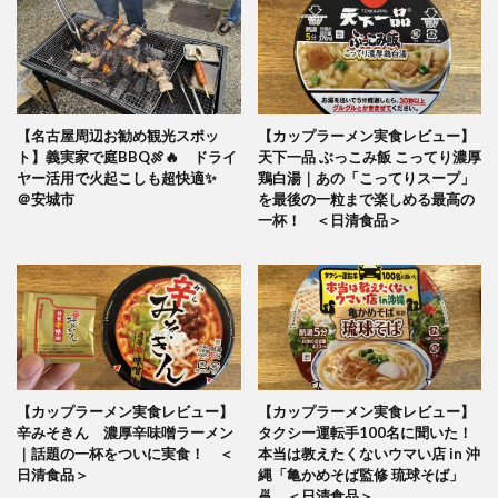
【名古屋周辺お勧め観光スポッ
【カップラーメン実食レビュー】
ト】義実家で庭BBQ🍖🔥 ドライ
天下一品 ぶっこみ飯 こってり濃厚
ヤー活用で火起こしも超快適✨
鶏白湯｜あの「こってりスープ」
＠安城市
を最後の一粒まで楽しめる最高の
一杯！ ＜日清食品＞
【カップラーメン実食レビュー】
【カップラーメン実食レビュー】
辛みそきん 濃厚辛味噌ラーメン
タクシー運転手100名に聞いた！
｜話題の一杯をついに実食！ ＜
本当は教えたくないウマい店 in 沖
日清食品＞
縄「亀かめそば監修 琉球そば」
🍜 ＜日清食品＞