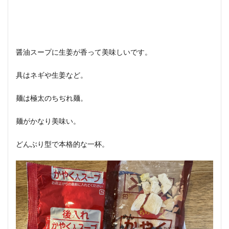
醤油スープに生姜が香って美味しいです。
具はネギや生姜など。
麺は極太のちぢれ麺。
麺がかなり美味い。
どんぶり型で本格的な一杯。