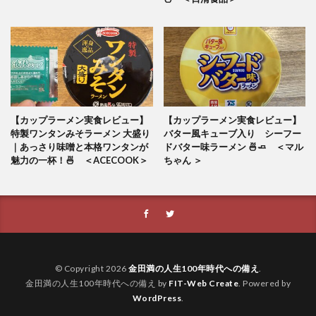
【カップラーメン実食レビュー】
【カップラーメン実食レビュー】
特製ワンタンみそラーメン 大盛り
バター風キューブ入り シーフー
｜あっさり味噌と本格ワンタンが
ドバター味ラーメン 🍜🧈 ＜マル
魅力の一杯！🍜 ＜ACECOOK＞
ちゃん ＞
© Copyright 2026
金田満の人生100年時代への備え
.
金田満の人生100年時代への備え by
FIT-Web Create
. Powered by
WordPress
.