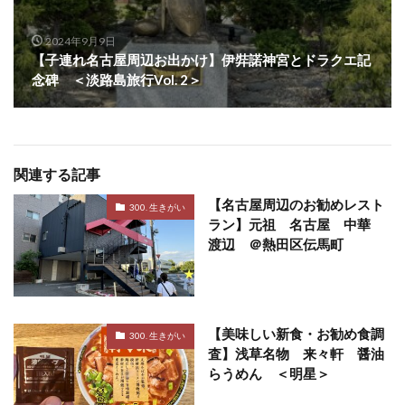
2024年9月9日
【子連れ名古屋周辺お出かけ】伊弉諾神宮とドラクエ記
念碑 ＜淡路島旅行Vol. 2＞
関連する記事
【名古屋周辺のお勧めレスト
300. 生きがい
ラン】元祖 名古屋 中華
渡辺 ＠熱田区伝馬町
【美味しい新食・お勧め食調
300. 生きがい
査】浅草名物 来々軒 醤油
らうめん ＜明星＞