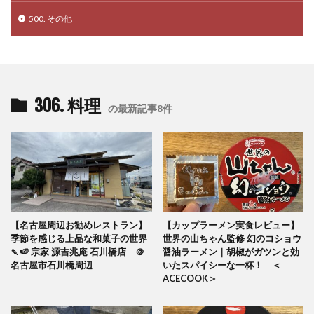
500. その他
306. 料理
の最新記事8件
【名古屋周辺お勧めレストラン】
【カップラーメン実食レビュー】
季節を感じる上品な和菓子の世界
世界の山ちゃん監修 幻のコショウ
🍡🍉 宗家 源吉兆庵 石川橋店 ＠
醤油ラーメン｜胡椒がガツンと効
名古屋市石川橋周辺
いたスパイシーな一杯！ ＜
ACECOOK＞