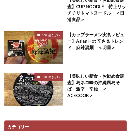
査】CUP NOODLE 特上リッ
チチリトマトヌードル ＜日
清食品＞
【カップラーメン実食レビュ
300. 生きがい
ー】Asian Hot 辛さ＆トレン
ド 麻辣湯麺 ＜明星＞
【美味しい新食・お勧め食調
300. 生きがい
査】島ネロ味の沖縄風島そ
ば 激辛 辛旅 ＜
ACECOOK＞
カテゴリー