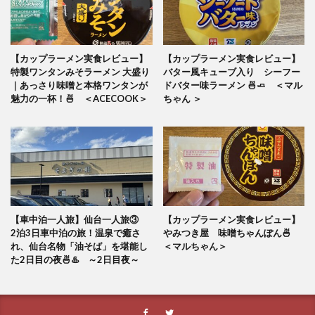
【カップラーメン実食レビュー】
【カップラーメン実食レビュー】
特製ワンタンみそラーメン 大盛り
バター風キューブ入り シーフー
｜あっさり味噌と本格ワンタンが
ドバター味ラーメン 🍜🧈 ＜マル
魅力の一杯！🍜 ＜ACECOOK＞
ちゃん ＞
【車中泊一人旅】仙台一人旅③
【カップラーメン実食レビュー】
2泊3日車中泊の旅！温泉で癒さ
やみつき屋 味噌ちゃんぽん🍜
れ、仙台名物「油そば」を堪能し
＜マルちゃん＞
た2日目の夜🍜♨️ ～2日目夜～