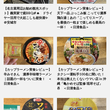
【名古屋周辺お勧め観光スポッ
【カップラーメン実食レビュー】
ト】義実家で庭BBQ🍖🔥 ドライ
天下一品 ぶっこみ飯 こってり濃厚
ヤー活用で火起こしも超快適✨
鶏白湯｜あの「こってりスープ」
＠安城市
を最後の一粒まで楽しめる最高の
一杯！ ＜日清食品＞
【カップラーメン実食レビュー】
【カップラーメン実食レビュー】
辛みそきん 濃厚辛味噌ラーメン
タクシー運転手100名に聞いた！
｜話題の一杯をついに実食！ ＜
本当は教えたくないウマい店 in 沖
日清食品＞
縄「亀かめそば監修 琉球そば」
🍜 ＜日清食品＞