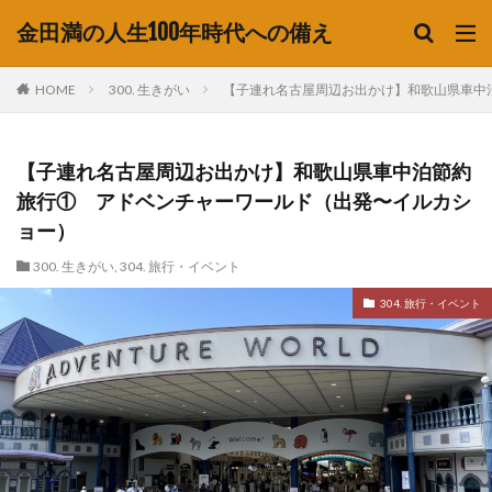
金田満の人生100年時代への備え
HOME
300. 生きがい
【子連れ名古屋周辺お出かけ】和歌山県車中
【子連れ名古屋周辺お出かけ】和歌山県車中泊節約
旅行① アドベンチャーワールド（出発〜イルカシ
ョー）
300. 生きがい
,
304. 旅行・イベント
304. 旅行・イベント