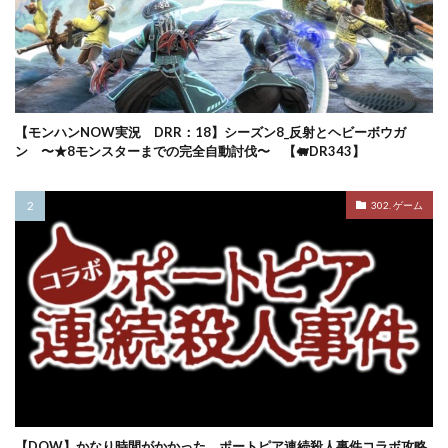
【モンハンNOW実況 DRR：18】シーズン8_反射とヘビーボウガ
ン 〜★8モンスターまでの完全自動討伐〜 【🐖DR343】
302. ゲーム
【DQW】かなり時間がかかった ポートピア連続殺人事件コラボ攻略