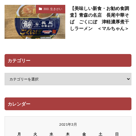
【美味しい新食・お勧め食調
300. 生きがい
査】青森の名店 長尾中華そ
ば ごくにぼ 津軽濃厚煮干
しラーメン ＜マルちゃん＞
カテゴリー
カレンダー
2021年3月
月
火
水
木
金
土
日