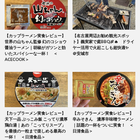
【カップラーメン実食レビュー】
【名古屋周辺お勧め観光スポッ
世界の山ちゃん監修 幻のコショウ
ト】義実家で庭BBQ🍖🔥 ドライ
醤油ラーメン｜胡椒がガツンと効
ヤー活用で火起こしも超快適✨
いたスパイシーな一杯！ ＜
＠安城市
ACECOOK＞
【カップラーメン実食レビュー】
【カップラーメン実食レビュー】
天下一品 ぶっこみ飯 こってり濃厚
辛みそきん 濃厚辛味噌ラーメン
鶏白湯｜あの「こってりスープ」
｜話題の一杯をついに実食！ ＜
を最後の一粒まで楽しめる最高の
日清食品＞
一杯！ ＜日清食品＞