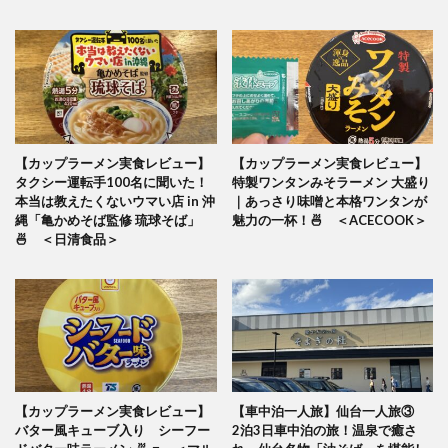
【カップラーメン実食レビュー】
【カップラーメン実食レビュー】
タクシー運転手100名に聞いた！
特製ワンタンみそラーメン 大盛り
本当は教えたくないウマい店 in 沖
｜あっさり味噌と本格ワンタンが
縄「亀かめそば監修 琉球そば」
魅力の一杯！🍜 ＜ACECOOK＞
🍜 ＜日清食品＞
【カップラーメン実食レビュー】
【車中泊一人旅】仙台一人旅③
バター風キューブ入り シーフー
2泊3日車中泊の旅！温泉で癒さ