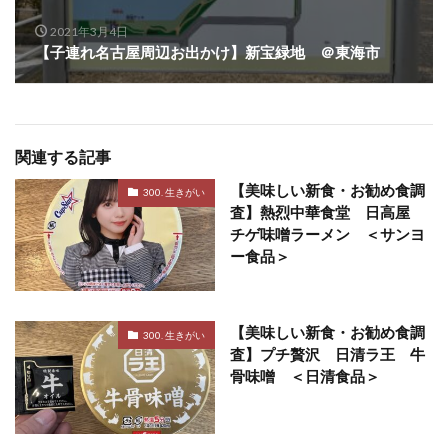
2021年3月4日
【子連れ名古屋周辺お出かけ】新宝緑地 ＠東海市
関連する記事
【美味しい新食・お勧め食調
300. 生きがい
査】熱烈中華食堂 日高屋
チゲ味噌ラーメン ＜サンヨ
ー食品＞
【美味しい新食・お勧め食調
300. 生きがい
査】プチ贅沢 日清ラ王 牛
骨味噌 ＜日清食品＞