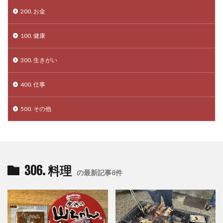
200. お金
100. 健康
300. 生きがい
400. 仕事
500. その他
306. 料理
の最新記事8件