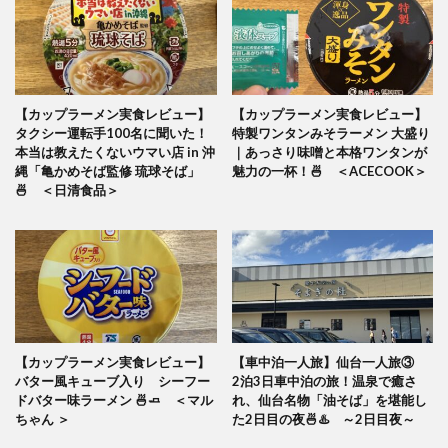
【カップラーメン実食レビュー】
【カップラーメン実食レビュー】
タクシー運転手100名に聞いた！
特製ワンタンみそラーメン 大盛り
本当は教えたくないウマい店 in 沖
｜あっさり味噌と本格ワンタンが
縄「亀かめそば監修 琉球そば」
魅力の一杯！🍜 ＜ACECOOK＞
🍜 ＜日清食品＞
【カップラーメン実食レビュー】
【車中泊一人旅】仙台一人旅③
バター風キューブ入り シーフー
2泊3日車中泊の旅！温泉で癒さ
ドバター味ラーメン 🍜🧈 ＜マル
れ、仙台名物「油そば」を堪能し
ちゃん ＞
た2日目の夜🍜♨️ ～2日目夜～