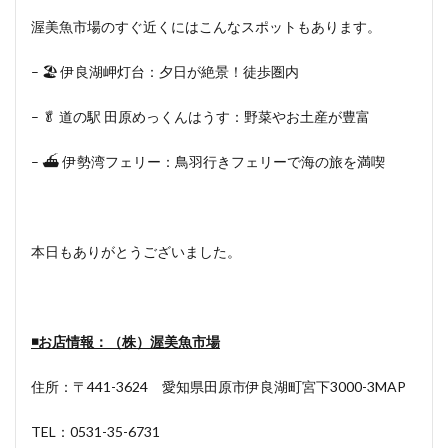
渥美魚市場のすぐ近くにはこんなスポットもあります。
– 🏖 伊良湖岬灯台：夕日が絶景！徒歩圏内
– 🥬 道の駅 田原めっくんはうす：野菜やお土産が豊富
– ⛴ 伊勢湾フェリー：鳥羽行きフェリーで海の旅を満喫
本日もありがとうございました。
◾️お店情報：
（株）渥美魚市場
住所：〒441-3624 愛知県田原市伊良湖町宮下3000-3MAP
TEL：0531-35-6731