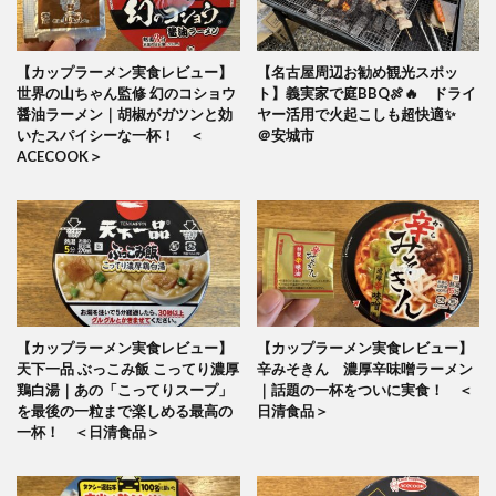
【カップラーメン実食レビュー】
【名古屋周辺お勧め観光スポッ
世界の山ちゃん監修 幻のコショウ
ト】義実家で庭BBQ🍖🔥 ドライ
醤油ラーメン｜胡椒がガツンと効
ヤー活用で火起こしも超快適✨
いたスパイシーな一杯！ ＜
＠安城市
ACECOOK＞
【カップラーメン実食レビュー】
【カップラーメン実食レビュー】
天下一品 ぶっこみ飯 こってり濃厚
辛みそきん 濃厚辛味噌ラーメン
鶏白湯｜あの「こってりスープ」
｜話題の一杯をついに実食！ ＜
を最後の一粒まで楽しめる最高の
日清食品＞
一杯！ ＜日清食品＞