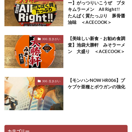
ー】がっつりいこうぜ ブタ
キムラーメン All Right!!
たんぱく質たっぶり 豚骨醤
油味 ＜ACECOOK＞
【美味しい新食・お勧め食調
300. 生きがい
査】池袋大勝軒 みそラーメ
ン 大盛り ＜ACECOOK＞
【モンハンNOW HR006】プ
300. 生きがい
ケプケ亜種とボウガンの強化
カテゴリー