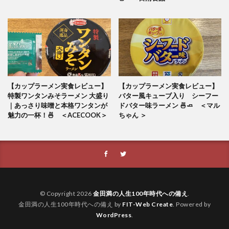
【カップラーメン実食レビュー】
【カップラーメン実食レビュー】
特製ワンタンみそラーメン 大盛り
バター風キューブ入り シーフー
｜あっさり味噌と本格ワンタンが
ドバター味ラーメン 🍜🧈 ＜マル
魅力の一杯！🍜 ＜ACECOOK＞
ちゃん ＞
© Copyright 2026
金田満の人生100年時代への備え
.
金田満の人生100年時代への備え by
FIT-Web Create
. Powered by
WordPress
.