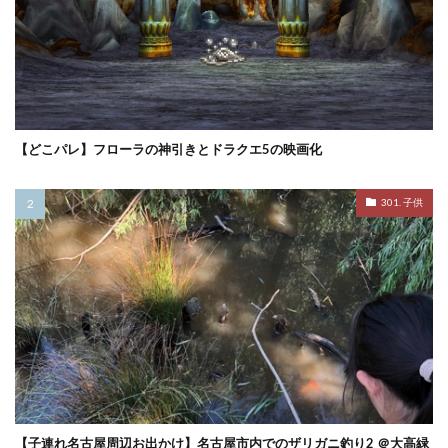
【どこパレ】フローラの神引きとドラクエ5の映画化
301. 子供
【子連れ名古屋周辺お出かけ】名古屋市内でのザリガニ釣り2 ＠大高緑