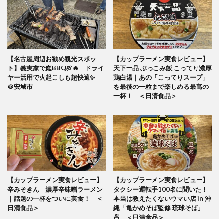
【名古屋周辺お勧め観光スポッ
【カップラーメン実食レビュー】
ト】義実家で庭BBQ🍖🔥 ドライ
天下一品 ぶっこみ飯 こってり濃厚
ヤー活用で火起こしも超快適✨
鶏白湯｜あの「こってりスープ」
＠安城市
を最後の一粒まで楽しめる最高の
一杯！ ＜日清食品＞
【カップラーメン実食レビュー】
【カップラーメン実食レビュー】
辛みそきん 濃厚辛味噌ラーメン
タクシー運転手100名に聞いた！
｜話題の一杯をついに実食！ ＜
本当は教えたくないウマい店 in 沖
日清食品＞
縄「亀かめそば監修 琉球そば」
🍜 ＜日清食品＞