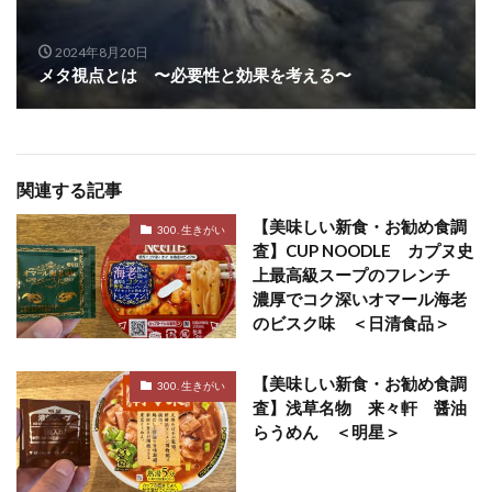
2024年8月20日
メタ視点とは 〜必要性と効果を考える〜
関連する記事
【美味しい新食・お勧め食調
300. 生きがい
査】CUP NOODLE カプヌ史
上最高級スープのフレンチ
濃厚でコク深いオマール海老
のビスク味 ＜日清食品＞
【美味しい新食・お勧め食調
300. 生きがい
査】浅草名物 来々軒 醤油
らうめん ＜明星＞