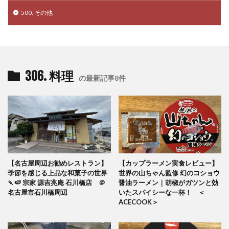
500. その他
306. 料理
の最新記事8件
【名古屋周辺お勧めレストラン】
【カップラーメン実食レビュー】
季節を感じる上品な和菓子の世界
世界の山ちゃん監修 幻のコショウ
🍡🍉 宗家 源吉兆庵 石川橋店 ＠
醤油ラーメン｜胡椒がガツンと効
名古屋市石川橋周辺
いたスパイシーな一杯！ ＜
ACECOOK＞