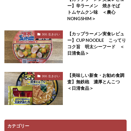
ー】辛ラーメン 焼きそば
トムヤムクン味 ＜農心
NONGSHIM＞
【カップラーメン実食レビュ
300. 生きがい
ー】CUP NOODLE こってり
コク旨 明太シーフード ＜
日清食品＞
【美味しい新食・お勧め食調
300. 生きがい
査】無鉄砲 濃厚とんこつ
＜日清食品＞
カテゴリー