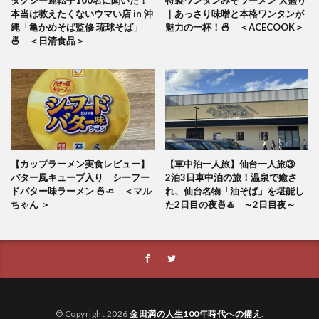
タクシー運転手100名に聞いた！
特製ワンタンみそラーメン 大盛り
本当は教えたくないウマい店 in 沖
｜あっさり味噌と本格ワンタンが
縄「亀かめそば監修 琉球そば」
魅力の一杯！🍜 ＜ACECOOK＞
🍜 ＜日清食品＞
【カップラーメン実食レビュー】
【車中泊一人旅】仙台一人旅③
バター風キューブ入り シーフー
2泊3日車中泊の旅！温泉で癒さ
ドバター味ラーメン 🍜🧈 ＜マル
れ、仙台名物「油そば」を堪能し
ちゃん ＞
た2日目の夜🍜♨️ ～2日目夜～
© Copyright 2026
金田満の人生100年時代への備え
.