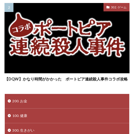
302. ゲーム
【DQW】かなり時間がかかった ポートピア連続殺人事件コラボ攻略
200. お金
100. 健康
300. 生きがい