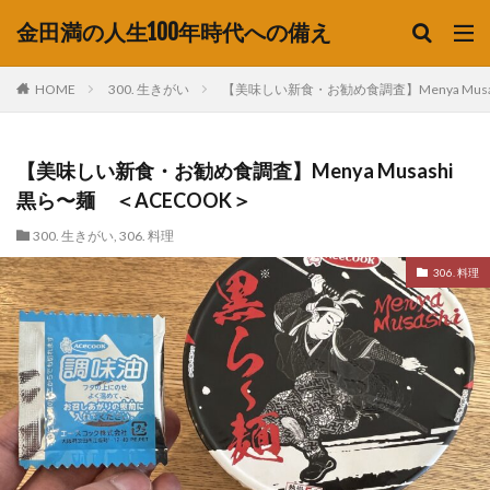
金田満の人生100年時代への備え
HOME
300. 生きがい
【美味しい新食・お勧め食調査】Menya Musa
【美味しい新食・お勧め食調査】Menya Musashi
黒ら〜麺 ＜ACECOOK＞
300. 生きがい
,
306. 料理
306. 料理