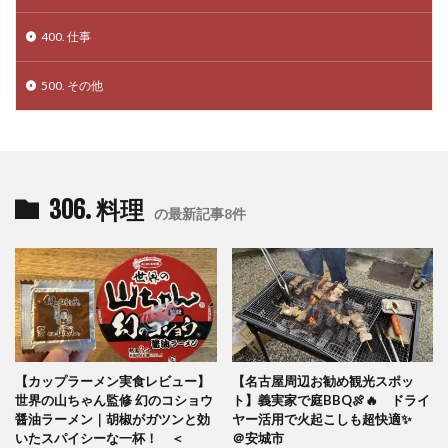
400. 仕事
500. その他
306. 料理
の最新記事8件
【カップラーメン実食レビュー】
【名古屋周辺お勧め観光スポッ
世界の山ちゃん監修 幻のコショウ
ト】義実家で庭BBQ🍖🔥 ドライ
醤油ラーメン｜胡椒がガツンと効
ヤー活用で火起こしも超快適✨
いたスパイシーな一杯！ ＜
＠安城市