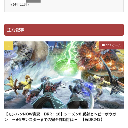
« 9月
11月 »
主な記事
302. ゲーム
【モンハンNOW実況 DRR：18】シーズン8_反射とヘビーボウガ
ン 〜★8モンスターまでの完全自動討伐〜 【🐖DR343】