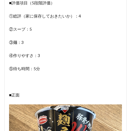
■評価項目（5段階評価）
①総評（家に保存しておきたいか）：4
②スープ：5
③麺：3
④作りやすさ：3
⑤待ち時間：5分
■正面