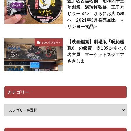
査】名古屋名物 昭和四十三
年創業 満珍軒監修 玉子と
じラーメン さらにお店の味
へ 2021年3月発売品比 ＜
サンヨー食品＞
【映画鑑賞】劇場版「呪術廻
300. 生きがい
戦0」の鑑賞 ＠109シネマズ
名古屋 マーケットスクエア
ささしま
カテゴリー