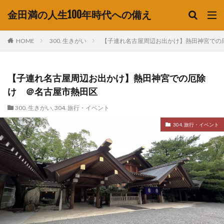
金田満の人生100年時代への備え
HOME
300. 生きがい
【子連れ名古屋周辺お出かけ】熱田神宮での
【子連れ名古屋周辺お出かけ】熱田神宮での厄除
け ＠名古屋市熱田区
300. 生きがい
,
304. 旅行・イベント
304. 旅行・イベント