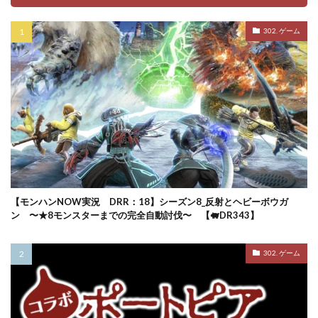
302. ゲーム
【モンハンNOW実況 DRR：18】シーズン8_反射とヘビーボウガ
ン 〜★8モンスターまでの完全自動討伐〜 【🐖DR343】
302. ゲーム