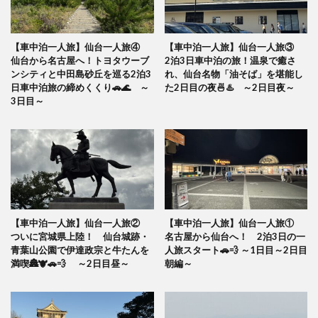
【車中泊一人旅】仙台一人旅④
【車中泊一人旅】仙台一人旅③
仙台から名古屋へ！トヨタウーブ
2泊3日車中泊の旅！温泉で癒さ
ンシティと中田島砂丘を巡る2泊3
れ、仙台名物「油そば」を堪能し
日車中泊旅の締めくくり🚗🌊 ～
た2日目の夜🍜♨️ ～2日目夜～
3日目～
【車中泊一人旅】仙台一人旅②
【車中泊一人旅】仙台一人旅①
ついに宮城県上陸！ 仙台城跡・
名古屋から仙台へ！ 2泊3日の一
青葉山公園で伊達政宗と牛たんを
人旅スタート🚗💨 ～1日目～2日目
満喫🏯🐮🚗💨 ～2日目昼～
朝編～