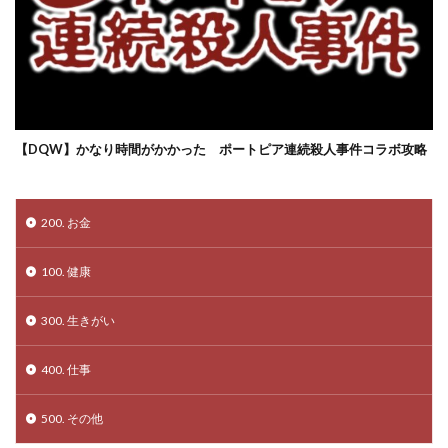
【DQW】かなり時間がかかった ポートピア連続殺人事件コラボ攻略
200. お金
100. 健康
300. 生きがい
400. 仕事
500. その他