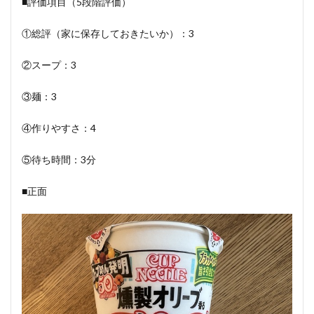
■評価項目（5段階評価）
①総評（家に保存しておきたいか）：3
②スープ：3
③麺：3
④作りやすさ：4
⑤待ち時間：3分
■正面