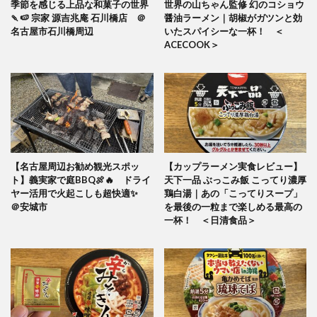
季節を感じる上品な和菓子の世界
世界の山ちゃん監修 幻のコショウ
🍡🍉 宗家 源吉兆庵 石川橋店 ＠
醤油ラーメン｜胡椒がガツンと効
名古屋市石川橋周辺
いたスパイシーな一杯！ ＜
ACECOOK＞
【名古屋周辺お勧め観光スポッ
【カップラーメン実食レビュー】
ト】義実家で庭BBQ🍖🔥 ドライ
天下一品 ぶっこみ飯 こってり濃厚
ヤー活用で火起こしも超快適✨
鶏白湯｜あの「こってりスープ」
＠安城市
を最後の一粒まで楽しめる最高の
一杯！ ＜日清食品＞