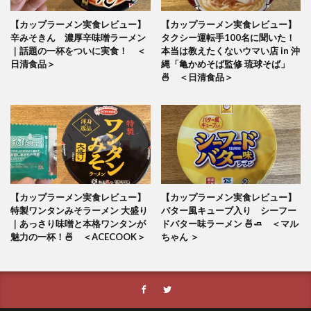
【カップラーメン実食レビュー】
【カップラーメン実食レビュー】
辛みそきん 濃厚辛味噌ラーメン
タクシー運転手100名に聞いた！
｜話題の一杯をついに実食！ ＜
本当は教えたくないウマい店 in 沖
日清食品＞
縄「亀かめそば監修 琉球そば」
🍜 ＜日清食品＞
【カップラーメン実食レビュー】
【カップラーメン実食レビュー】
特製ワンタンみそラーメン 大盛り
バター風キューブ入り シーフー
｜あっさり味噌と本格ワンタンが
ドバター味ラーメン 🍜🧈 ＜マル
魅力の一杯！🍜 ＜ACECOOK＞
ちゃん ＞