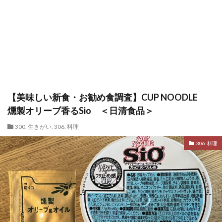
【美味しい新食・お勧め食調査】CUP NOODLE
燻製オリーブ香るSio ＜日清食品＞
300. 生きがい
,
306. 料理
306. 料理