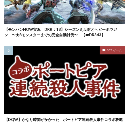
【モンハンNOW実況 DRR：18】シーズン8_反射とヘビーボウガ
ン 〜★8モンスターまでの完全自動討伐〜 【🐖DR343】
302. ゲーム
【DQW】かなり時間がかかった ポートピア連続殺人事件コラボ攻略