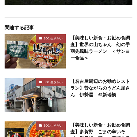
関連する記事
【美味しい新食・お勧め食調
300. 生きがい
査】世界の山ちゃん 幻の手
羽先風味ラーメン ＜サンヨ
ー食品＞
【名古屋周辺のお勧めレスト
300. 生きがい
ラン】昔ながらのうどん屋さ
ん 伊勢屋 ＠新瑞橋
【美味しい新食・お勧め食調
300. 生きがい
査】多賀野 ごまの辛いそ