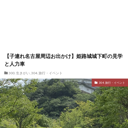
【子連れ名古屋周辺お出かけ】姫路城城下町の見学
と人力車
300. 生きがい
,
304. 旅行・イベント
304. 旅行・イベント