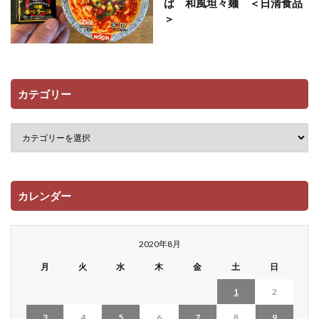
ば 和風坦々麺 ＜日清食品
＞
カテゴリー
カレンダー
2020年8月
月
火
水
木
金
土
日
1
2
3
4
5
6
7
8
9