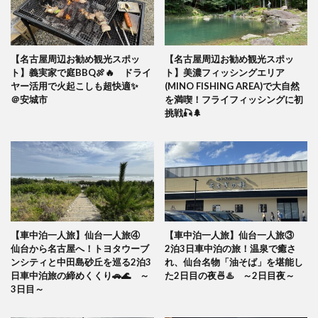
【名古屋周辺お勧め観光スポッ
【名古屋周辺お勧め観光スポッ
ト】義実家で庭BBQ🍖🔥 ドライ
ト】美濃フィッシングエリア
ヤー活用で火起こしも超快適✨
(MINO FISHING AREA)で大自然
＠安城市
を満喫！フライフィッシングに初
挑戦🎣🌲
【車中泊一人旅】仙台一人旅④
【車中泊一人旅】仙台一人旅③
仙台から名古屋へ！トヨタウーブ
2泊3日車中泊の旅！温泉で癒さ
ンシティと中田島砂丘を巡る2泊3
れ、仙台名物「油そば」を堪能し
日車中泊旅の締めくくり🚗🌊 ～
た2日目の夜🍜♨️ ～2日目夜～
3日目～