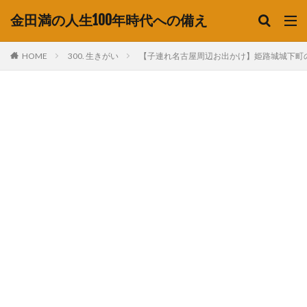
金田満の人生100年時代への備え
HOME
300. 生きがい
【子連れ名古屋周辺お出かけ】姫路城城下町